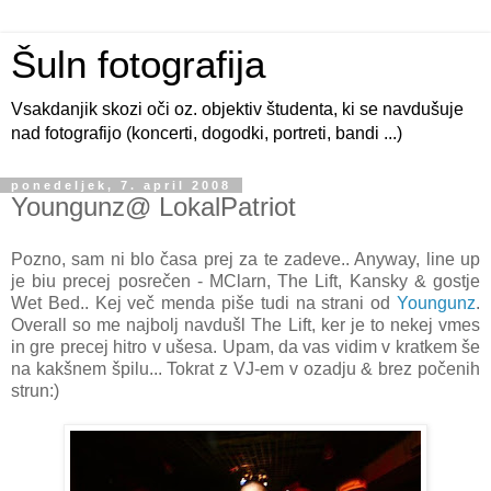
Šuln fotografija
Vsakdanjik skozi oči oz. objektiv študenta, ki se navdušuje
nad fotografijo (koncerti, dogodki, portreti, bandi ...)
ponedeljek, 7. april 2008
Youngunz@ LokalPatriot
Pozno, sam ni blo časa prej za te zadeve.. Anyway, line up
je biu precej posrečen - MClarn, The Lift, Kansky & gostje
Wet Bed.. Kej več menda piše tudi na strani od
Youngunz
.
Overall so me najbolj navdušl The Lift, ker je to nekej vmes
in gre precej hitro v ušesa. Upam, da vas vidim v kratkem še
na kakšnem špilu... Tokrat z VJ-em v ozadju & brez počenih
strun:)