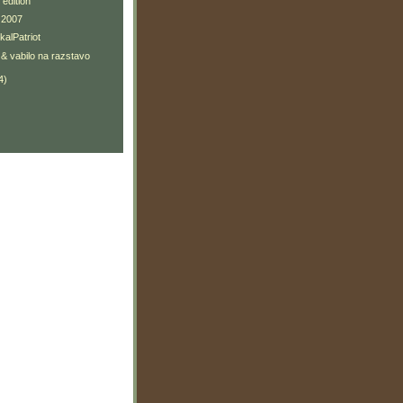
 edition
 2007
kalPatriot
& vabilo na razstavo
4)