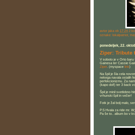
avtor
jaka
ob
17:24
2 k
oznake:
lokalpatriot
,
ma
ponedeljek, 22. okto
Ziper: Tribute
V soboto je v Orto baru 
Gainesa ter Cassie Gai
Ziper
. (myspace
link
)
Na špil je šla cela novo
nekega navala ostalih fen
perfekcionizmu. Za name
(kapo dol!) ter 3 back 
Špil je minil svetlobno h
vrhunski špil in večer!
Fotk je žal bolj malo, sem
P.S Hvala za ride mr. W;
Pa še to.. album bo v k