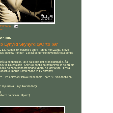
omentarja:
ya
ber 2007
 to Lynyrd Skynyrd @Orto bar
v LJ, na dan 30. obletnice smrti Ronnie Van Zanta, Steve
nes, potekal koncert -zaključek turneje novomeškega benda
meška ekspedicija, tako da je bilo gor precej domače. Žal
ov ni blo zasledit.. Kokrkoli, fantje so natrenirani in se bližajo
ček so za ta koncert medse vpeljal še klaviature - Ernija
vokalistke, morda komu znane iz TV ekranov..
itro... za cel večer lahko rečm samo.. noro :) Hvala fantje za
 raje užival.. in je blo vredno;)
)
ratkem na picasi.. Upam:)