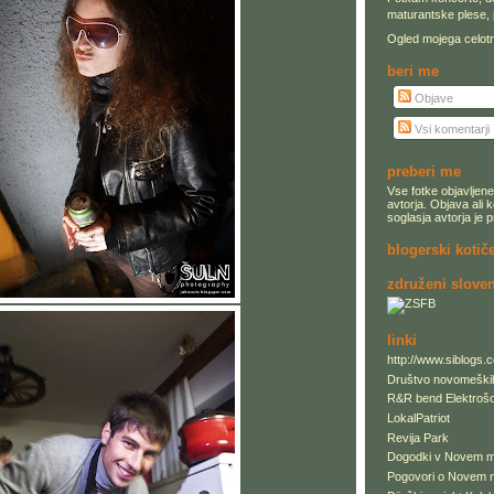
maturantske plese, 
Ogled mojega celotn
beri me
Objave
Vsi komentarji
preberi me
Vse fotke objavljene 
avtorja. Objava ali k
soglasja avtorja je
blogerski kotič
združeni sloven
linki
http://www.siblogs.
Društvo novomeški
R&R bend Elektroš
LokalPatriot
Revija Park
Dogodki v Novem 
Pogovori o Novem 