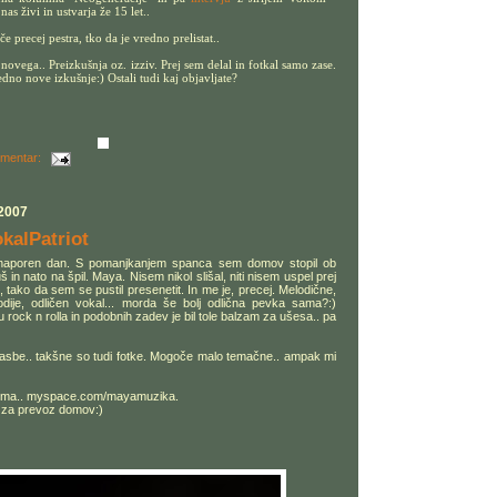
nas živi in ustvarja že 15 let..
če precej pestra, tko da je vredno prelistat..
novega.. Preizkušnja oz. izziv. Prej sem delal in fotkal samo zase.
dno nove izkušnje:) Ostali tudi kaj objavljate?
omentar:
 2007
okalPatriot
j naporen dan. S pomanjkanjem spanca sem domov stopil ob
 in nato na špil. Maya. Nisem nikol slišal, niti nisem uspel prej
 tako da sem se pustil presenetit. In me je, precej. Melodične,
dije, odličen vokal... morda še bolj odlična pevka sama?:)
rock n rolla in podobnih zadev je bil tole balzam za ušesa.. pa
lasbe.. takšne so tudi fotke. Mogoče malo temačne.. ampak mi
zanima.. myspace.com/mayamuzika.
. za prevoz domov:)