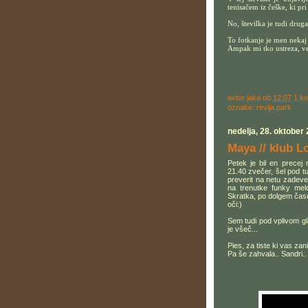
tenisačem iz češke, ki pri 
No, številka je tudi druga
To fotkanje je men nekaj 
Ampak mi tko ustreza, ve
avtor
jaka
ob
12:07
1 k
oznake:
revija park
nedelja, 28. oktober
Maya // klub L
Petek je bil en prece
21.40 zvečer, šel pod tuš
preverit na netu zadeve,
na trenutke funky melo
Skratka, po dolgem času 
oči:)
Sem tudi pod vplivom g
je všeč...
Pies, za tiste ki vas 
Pa še zahvala.. Sandri.