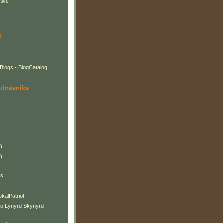
tivc
o
 dnevnika
)
)
's
okalPatriot
 to Lynyrd Skynyrd