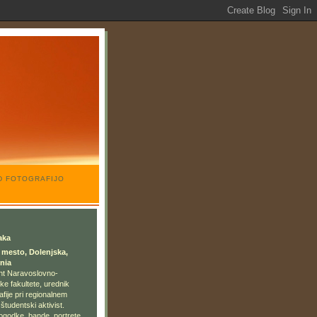
AD FOTOGRAFIJO
aka
mesto, Dolenjska,
nia
nt Naravoslovno-
ke fakultete, urednik
afije pri regionalnem
tudentski aktivist.
godke, bande, portrete,