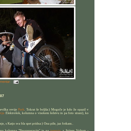
omentar:
007
tevilka revije
Park
. Tokrat še boljša:) Mogoče je kdo že opazil v
rvju
Elektrošok, kolumna o visokem šolstvu in pa foto strani), ko
je, s Katjo sva bla spet pridna:) Ona piše, jaz fotkam..
ljena kolumna "Neogeneracije" in pa
intervju
z Jirijem Voltom -