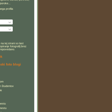
poroke...
ega profila
na tej strani so last
opiranje fotografij brez
 prepovedano.
ek
ski foto blogi
com
h študentov
ok
mestu
mestu