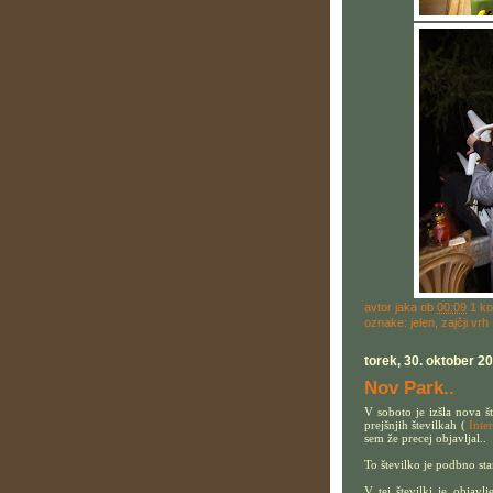
avtor
jaka
ob
00:09
1 k
oznake:
jelen
,
zajčji vrh
torek, 30. oktober 2
Nov Park..
V soboto je izšla nova š
prejšnjih številkah (
Inte
sem že precej objavljal..
To številko je podbno stan
V tej številki je objav