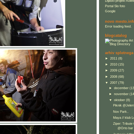
Dijaški projekt Kolek
Portal Slo foto
Google
novo mesto.inf
Error loading feed.
blogcatalog
arhiv spletnega
►
2011
(8)
►
2010
(15)
►
2009
(27)
►
2008
(68)
▼
2007
(79)
►
december
(13
►
november
(14
▼
oktober
(8)
Piknik @Jelen
Nov Park..
Maya // klub L
Ziper: Tribute
@Orto bar