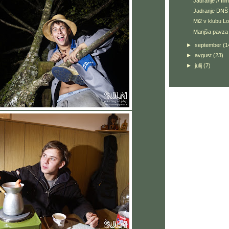
Jadranje // film
Jadranje DNŠ
Mi2 v klubu Lo
Manjša pavza 
►
september
(1
►
avgust
(23)
►
julij
(7)