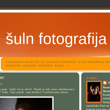
šuln fotografija
VSAKDANJIK SKOZI OČI OZ. OBJEKTIV ŠTUDENTA, KI SE NAVDUŠUJE N
(KONCERTI, DOGODKI, PORTRETI, BANDI ...)
007
o meni
J
's
Novo 
 pisat.. Zajčji vrh je oživel.. Detajli so itak znani udeležencem:)
Slove
fotke.. Supr piknik.. supr družba:) V pričakovanju afterja...
štude
tehniš
fotogr
mesečniku Park ter š
Fotkam koncerte, do