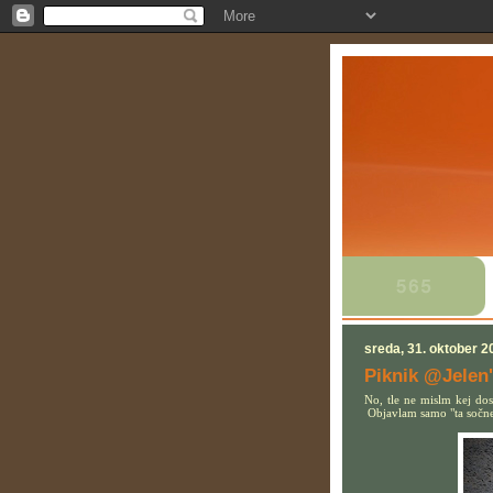
sreda, 31. oktober 2
Piknik @Jelen
No, tle ne mislm kej dost
Objavlam samo "ta sočne" 