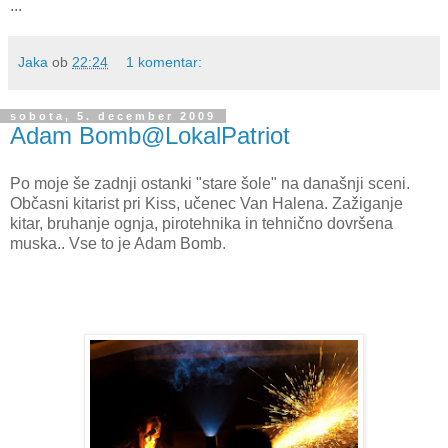
...
Jaka
ob
22:24
1 komentar:
sobota, 5. december 2009
Adam Bomb@LokalPatriot
Po moje še zadnji ostanki "stare šole" na današnji sceni.
Občasni kitarist pri Kiss, učenec Van Halena. Zažiganje
kitar, bruhanje ognja, pirotehnika in tehnično dovršena
muska.. Vse to je Adam Bomb.