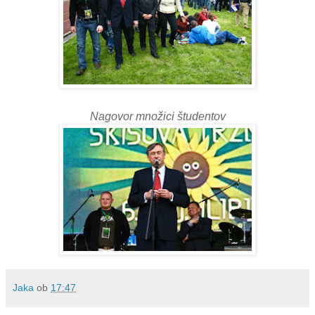
Nagovor množici študentov
Jaka
ob
17:47