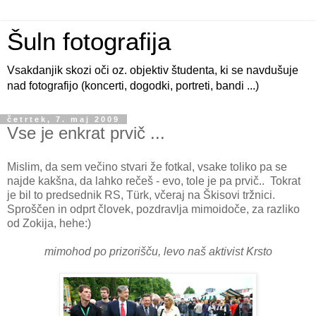
Šuln fotografija
Vsakdanjik skozi oči oz. objektiv študenta, ki se navdušuje
nad fotografijo (koncerti, dogodki, portreti, bandi ...)
četrtek, 7. maj 2009
Vse je enkrat prvič ...
Mislim, da sem večino stvari že fotkal, vsake toliko pa se
najde kakšna, da lahko rečeš - evo, tole je pa prvič.. Tokrat
je bil to predsednik RS, Türk, včeraj na Škisovi tržnici.
Sproščen in odprt človek, pozdravlja mimoidoče, za razliko
od Zokija, hehe:)
mimohod po prizorišču, levo naš aktivist Krsto