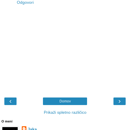
Odgovori
‹
›
Domov
Prikaži spletno različico
O meni
Jaka