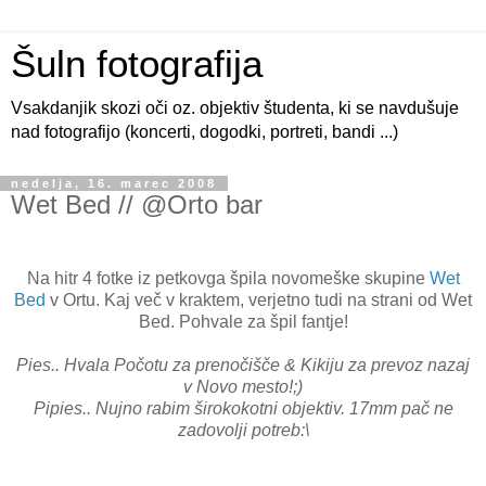
Šuln fotografija
Vsakdanjik skozi oči oz. objektiv študenta, ki se navdušuje
nad fotografijo (koncerti, dogodki, portreti, bandi ...)
nedelja, 16. marec 2008
Wet Bed // @Orto bar
Na hitr 4 fotke iz petkovga špila novomeške skupine
Wet
Bed
v Ortu. Kaj več v kraktem, verjetno tudi na strani od Wet
Bed. Pohvale za špil fantje!
Pies.. Hvala Počotu za prenočišče & Kikiju za prevoz nazaj
v Novo mesto!;)
Pipies.. Nujno rabim širokokotni objektiv. 17mm pač ne
zadovolji potreb:\