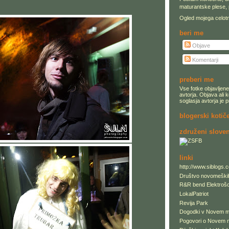
maturantske plese, 
Ogled mojega celotn
beri me
Objave
Komentarji
preberi me
Vse fotke objavljene 
avtorja. Objava ali k
soglasja avtorja je
blogerski kotič
združeni sloven
linki
http://www.siblogs.
Društvo novomeški
R&R bend Elektroš
LokalPatriot
Revija Park
Dogodki v Novem 
Pogovori o Novem 