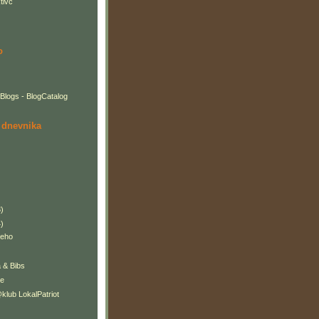
tivc
o
 dnevnika
)
)
reho
a & Bibs
ne
lub LokalPatriot