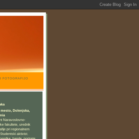
AD FOTOGRAFIJO
aka
mesto, Dolenjska,
nia
nt Naravoslovno-
ke fakultete, urednik
afije pri regionalnem
tudentski aktivist.
godke, bande, portrete,