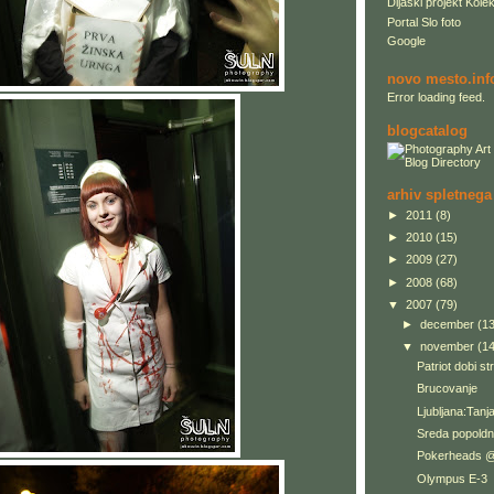
Dijaški projekt Kolek
Portal Slo foto
Google
novo mesto.inf
Error loading feed.
blogcatalog
arhiv spletnega
►
2011
(8)
►
2010
(15)
►
2009
(27)
►
2008
(68)
▼
2007
(79)
►
december
(13
▼
november
(14
Patriot dobi st
Brucovanje
Ljubljana:Tanj
Sreda popold
Pokerheads @k
Olympus E-3