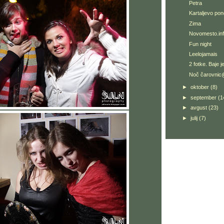
Petra
Kartaljevo pon
Zima
Novomesto.in
Fun night
Leelojamais
2 fotke. Baje 
Noč čarovnic@
►
oktober
(8)
►
september
(1
►
avgust
(23)
►
julij
(7)