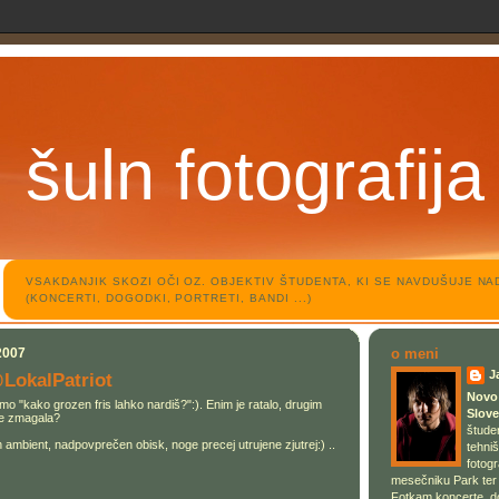
šuln fotografija
VSAKDANJIK SKOZI OČI OZ. OBJEKTIV ŠTUDENTA, KI SE NAVDUŠUJE N
(KONCERTI, DOGODKI, PORTRETI, BANDI ...)
2007
o meni
J
LokalPatriot
Novo 
mo "kako grozen fris lahko nardiš?":). Enim je ratalo, drugim
Slove
je zmagala?
štude
n ambient, nadpovprečen obisk, noge precej utrujene zjutrej:) ..
tehniš
fotogr
mesečniku Park ter š
Fotkam koncerte, do