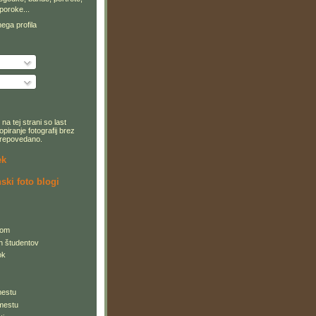
poroke...
ega profila
na tej strani so last
opiranje fotografij brez
 prepovedano.
ek
ski foto blogi
com
h študentov
ok
mestu
mestu