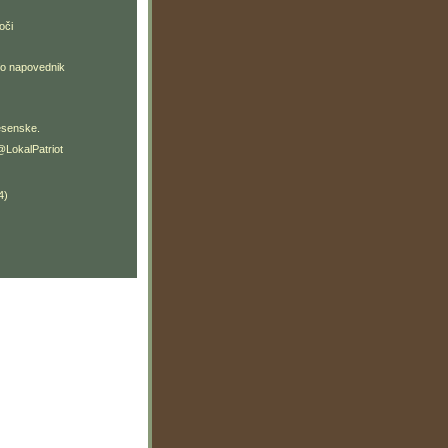
oči
fo napovednik
jesenske.
LokalPatriot
4)