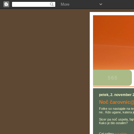
petek, 2. november 
Noč čarovnic@
Fotke so nastajale na te
ne.. Kdo ugane, katera 
Sicer pa noč uspela, faj
Kako je blo ostalim?
Cel gallery
tukejlele..